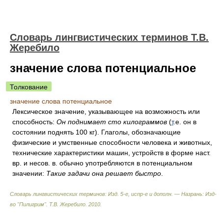
Словарь лингвистических терминов Т.В.
Жеребило
значение слова потенциальное
Толкование
значение слова потенциальное
Лексическое значение, указывающее на возможность или
способность:
Он поднимает сто килограммов
(
т
.е. он в
состоянии поднять 100 кг). Глаголы, обозначающие
физические и умственные способности человека и животных,
технические характеристики машин, устройств в форме наст.
вр. и несов. в. обычно употребляются в потенциальном
значении:
Такие задачи она решает быстро
.
Словарь лингвистических терминов: Изд. 5-е, испр-е и дополн. — Назрань: Изд-
во "Пилигрим"
.
Т.В. Жеребило
.
2010
.