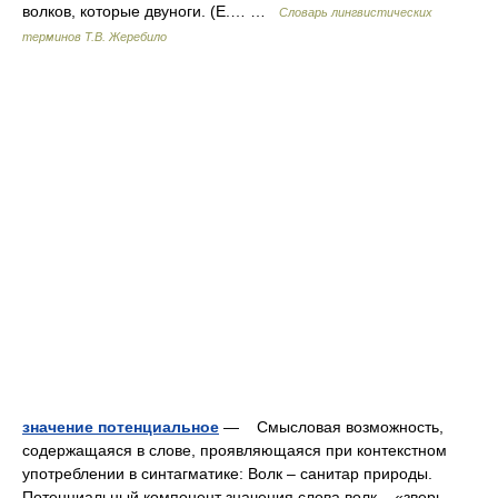
волков, которые двуноги. (Е.… …
Словарь лингвистических
терминов Т.В. Жеребило
значение потенциальное
— Смысловая возможность,
содержащаяся в слове, проявляющаяся при контекстном
употреблении в синтагматике: Волк – санитар природы.
Потенциальный компонент значения слова волк – «зверь,