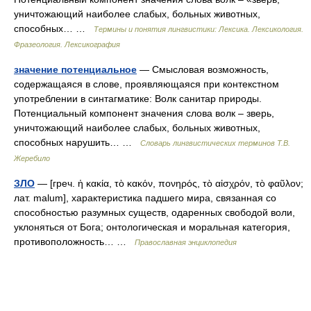
уничтожающий наиболее слабых, больных животных,
способных… …
Термины и понятия лингвистики: Лексика. Лексикология.
Фразеология. Лексикография
значение потенциальное
— Смысловая возможность,
содержащаяся в слове, проявляющаяся при контекстном
употреблении в синтагматике: Волк санитар природы.
Потенциальный компонент значения слова волк – зверь,
уничтожающий наиболее слабых, больных животных,
способных нарушить… …
Словарь лингвистических терминов Т.В.
Жеребило
ЗЛО
— [греч. ἡ κακία, τὸ κακόν, πονηρός, τὸ αἰσχρόν, τὸ φαῦλον;
лат. malum], характеристика падшего мира, связанная со
способностью разумных существ, одаренных свободой воли,
уклоняться от Бога; онтологическая и моральная категория,
противоположность… …
Православная энциклопедия