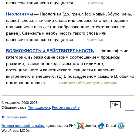
словосочетания ясно ощущается… …
Википедия
Неологизмы
— Неологизм (др. греч. νέος новый, λόγος речь,
слово) слово, значение слова или словосочетание, недавно
появившиеся в языке (новообразованное, отсутствовавшее
ранее). Свежесть и необычность такого слова или
словосочетания ясно ощущается… …
Википедия
ВОЗМОЖНОСТЬ и ДЕЙСТВИТЕЛЬНОСТЬ
— философские
категории, выражающие своим соотношением процессы
развития, взаимопереходы скрытого и видимого,
потенциального и кинетического, сущности и явления,
внутреннего и внешнего. (1) В повседневном смысле В. обычно
противопоставляют… …
Современный философский словарь
© Академик, 2000-2026
18+
Обратная связь:
Техподдержка
,
Реклама на сайте
👣 Путешествия
Экспорт словарей на сайты
, сделанные на PHP,
Joomla,
Drupal,
WordPress, MODx.